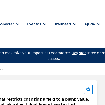
onectar
Eventos
Trailhead
Ajuda
and maximize your impact at Dreamforce.
Register
three or m
passes.
lo
hat restricts changing a field to a blank value.
 blank value. I dont know how to start