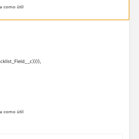
ta como útil
ist_Field__c)))),
ta como útil