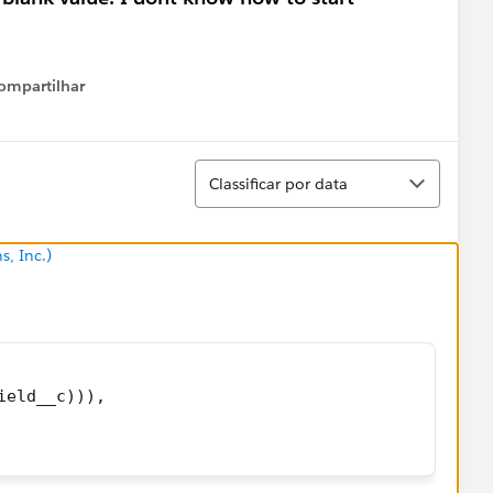
ompartilhar
Show menu
Classificar
Classificar por data
s, Inc.)
ield__c))),