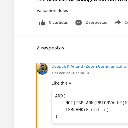
Validation Rules
0 curtidas
2 respostas
C
2 respostas
Deepak K Anand (‎‎‎‎‎‎Zoom Communication
1 de dez. de 2017 20:10
Like this =
AND(
    NOT(ISBLANK(PRIORVALUE(F
    ISBLANK(Field__c)
)