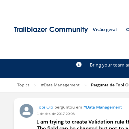
Trailblazer Community
Visão geral
C
Bring your team 
Topics
#Data Management
Pergunta de Tobi O
Tobi Olo
perguntou em
#Data Management
1 de dez. de 2017 20:08
I am trying to create Validation rule t
The field can be changed but not to a