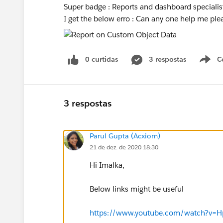
Super badge : Reports and dashboard specialis
I get the below erro : Can any one help me pl
0 curtidas
3 respostas
C
3 respostas
Parul Gupta (Acxiom)
21 de dez. de 2020 18:30
Hi Imalka,
Below links might be useful
https://www.youtube.com/watch?v=Hp