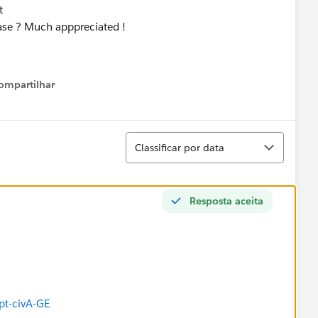
t
ease ? Much apppreciated !
ompartilhar
Show menu
Classificar
Classificar por data
Resposta aceita
t-civA-GE