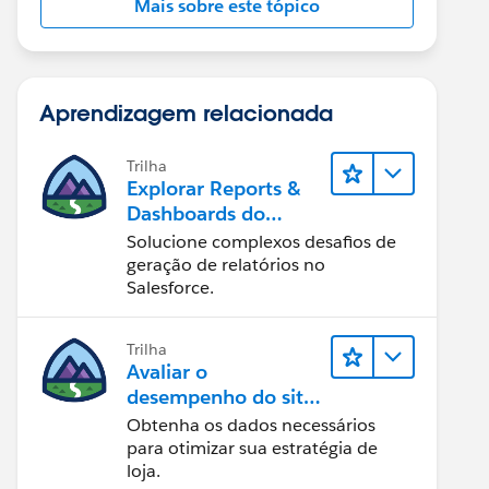
Mais sobre este tópico
Aprendizagem relacionada
Trilha
Explorar Reports &
Dashboards do
Lightning Experience
Solucione complexos desafios de
geração de relatórios no
Salesforce.
Trilha
Avaliar o
desempenho do site
com Reports &
Obtenha os dados necessários
Dashboards do B2C
para otimizar sua estratégia de
Commerce
loja.