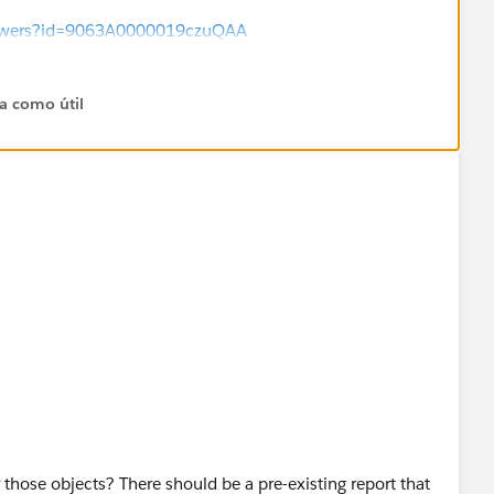
/answers?id=9063A0000019czuQAA
/answers?id=9063A000000a8PXQAY
ta como útil
 those objects? There should be a pre-existing report that