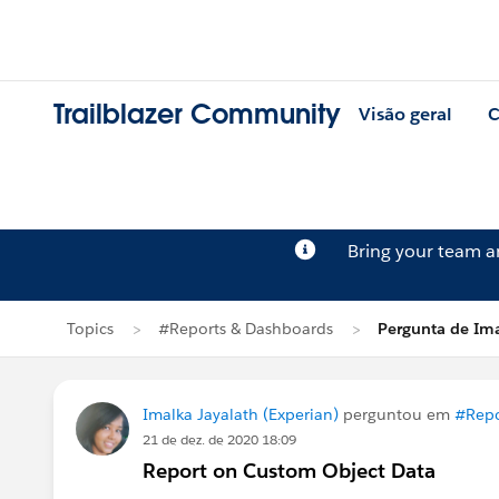
Trailblazer Community
Visão geral
C
Bring your team 
Topics
#Reports & Dashboards
Pergunta de Ima
Imalka Jayalath (Experian)
perguntou em
#Repo
21 de dez. de 2020 18:09
Report on Custom Object Data