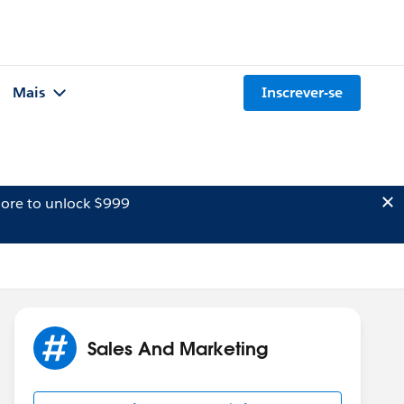
Mais
Inscrever-se
ore to unlock $999
Sales And Marketing