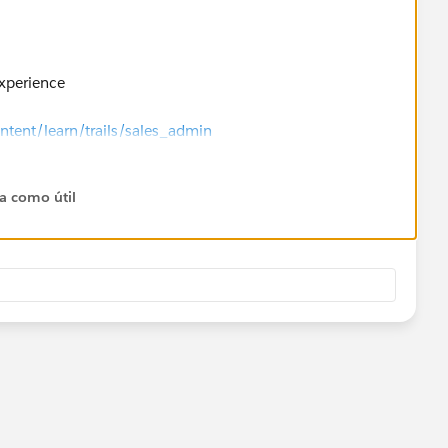
Experience
ontent/learn/trails/sales_admin
ta como útil