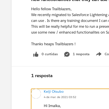
Hello fellow Trailblazers,
We recently migrated to Salesforce Lightening 
can use . Is there any training document I can 
This will be really helpful for me to run a pr
use some new / enhanced functionalites on Sa
Thanks heaps Trailblazers !
0 curtidas
1 resposta
Co
S
1 resposta
Keiji Otsubo
4 de mar. de 2021 03:52
Hi Imalka,