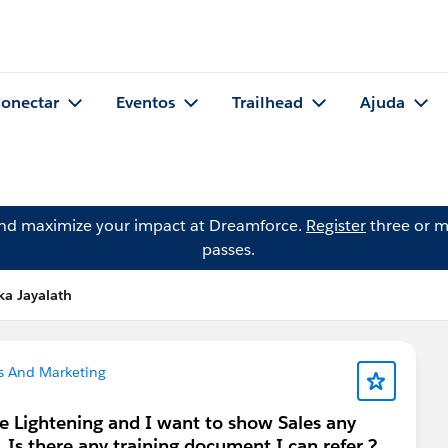
onectar
Eventos
Trailhead
Ajuda
and maximize your impact at Dreamforce.
Register
three or m
passes.
ka Jayalath
s And Marketing
ce Lightening and I want to show Sales any
. Is there any training document I can refer ?