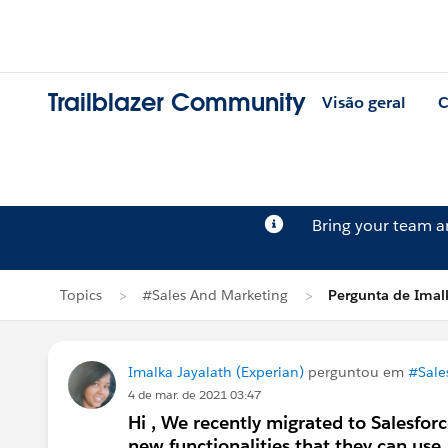
Trailblazer Community
Visão geral
C
Bring your team 
Topics
#Sales And Marketing
Pergunta de Imal
Imalka Jayalath (Experian)
perguntou em
#Sale
4 de mar. de 2021 03:47
Hi , We recently migrated to Salesfor
new functionalities that they can use 