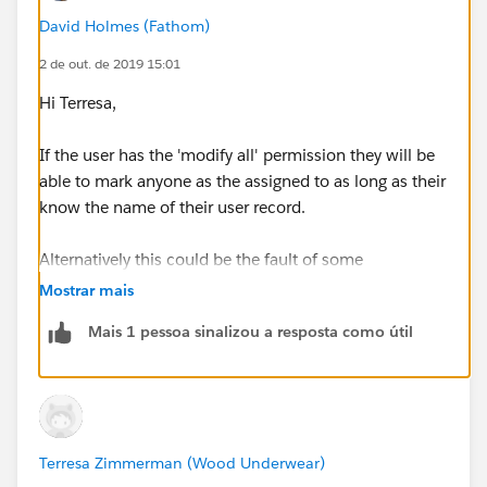
David Holmes (Fathom)
2 de out. de 2019 15:01
Hi Terresa,
If the user has the 'modify all' permission they will be
able to mark anyone as the assigned to as long as their
know the name of their user record.
Alternatively this could be the fault of some
automation that hasn't been set up correctly. Where
Mostrar mais
the automation is creating the followup tasks, but the
Mais 1 pessoa sinalizou a resposta como útil
admin is still marked as the created by user.
Without more details it is hard to know.
Terresa Zimmerman (Wood Underwear)