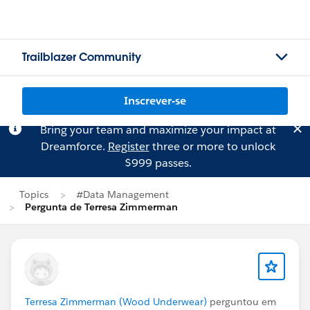
Trailblazer Community
Inscrever-se
Bring your team and maximize your impact at
Dreamforce.
Register
three or more to unlock
$999 passes.
Topics
#Data Management
Pergunta de Terresa Zimmerman
Terresa Zimmerman (Wood Underwear)
perguntou em