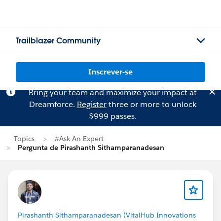
Trailblazer Community
Inscrever-se
Bring your team and maximize your impact at
Dreamforce.
Register
three or more to unlock
$999 passes.
Topics
#Ask An Expert
Pergunta de Pirashanth Sithamparanadesan
Pirashanth Sithamparanadesan (VitalHub Innovations