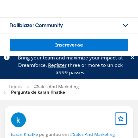
Trailblazer Community
Inscrever-se
Bring your team and maximize your impact at
Dreamforce.
Register
three or more to unlock
$999 passes.
Topics
#Sales And Marketing
Pergunta de karan Khatke
karan Khatke
perguntou em
#Sales And Marketing