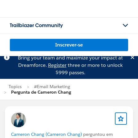
Trailblazer Community
Inscrever-se
Bring your team and maximize your impact at
Dreamforce.
Register
three or more to unlock
$999 passes.
Topics
#Email Marketing
Pergunta de Cameron Chang
Cameron Chang (Cameron Chang)
perguntou em