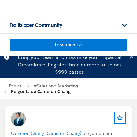
Trailblazer Community
Inscrever-se
Bring your team and maximize your impact at
Dreamforce.
Register
three or more to unlock
$999 passes.
Topics
#Sales And Marketing
Pergunta de Cameron Chang
Cameron Chang (Cameron Chang)
perguntou em