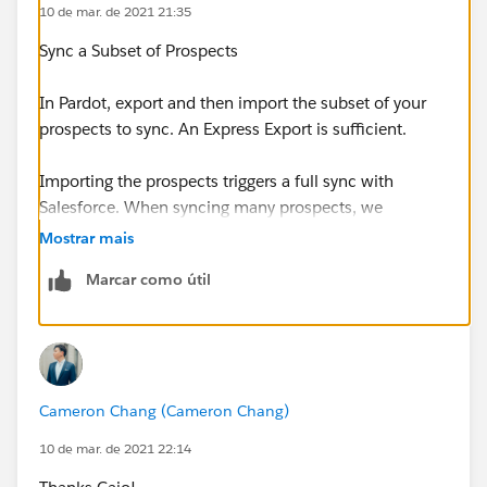
10 de mar. de 2021 21:35
Sync a Subset of Prospects
In Pardot, export and then import the subset of your
prospects to sync. An Express Export is sufficient.
Importing the prospects triggers a full sync with
Salesforce. When syncing many prospects, we
recommend initiating an import outside of business
Mostrar mais
hours to prevent any issues with syncing between
Marcar como útil
Pardot and Salesforce.
https://help.salesforce.com/articleView?
id=sf.pardot_prospect_full_sync_options.htm&type=5
Cameron Chang (Cameron Chang)
If you create a new custom field for prospects, you
have the option to resync all contacts when the finish
10 de mar. de 2021 22:14
saving the field.