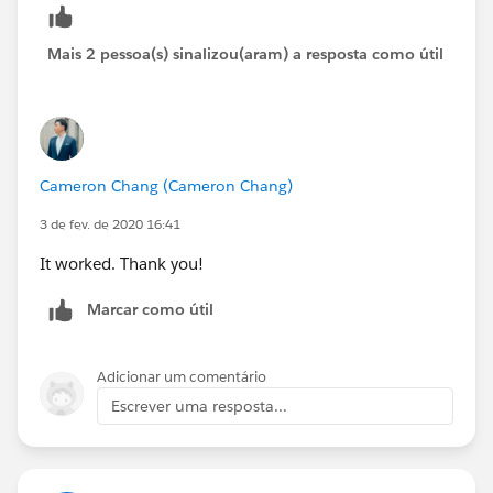
AND (
Mais 2 pessoa(s) sinalizou(aram) a resposta como útil
OR (
TEXT(PRIORVALUE(Reason__c)) = "X",
TEXT(PRIORVALUE(Reason__c)) = "Y"
Cameron Chang (Cameron Chang)
3 de fev. de 2020 16:41
),
It worked. Thank you!
ISCHANGED(Reason__c)
Marcar como útil
)
Adicionar um comentário
You can add a clause to turn this off for system
Escrever uma resposta...
admins, but I'll leave that part for you to decide.