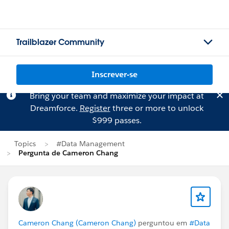
Trailblazer Community
Inscrever-se
Bring your team and maximize your impact at
Dreamforce.
Register
three or more to unlock
$999 passes.
Topics
#Data Management
Pergunta de Cameron Chang
Cameron Chang (Cameron Chang)
perguntou em
#Data