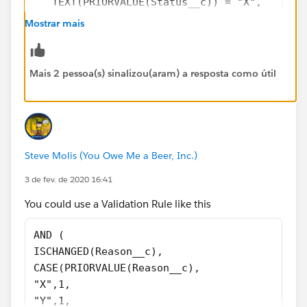
   TEXT(PRIORVALUE(Status__c)) = "X",
   TEXT(PRIORVALUE(Status__c)) = "Y"
Mostrar mais
  ),
ISCHANGED(Status__c)
)
Mais 2 pessoa(s) sinalizou(aram) a resposta como útil
VR 2 should look like this:
AND(
Steve Molis (You Owe Me a Beer, Inc.)
ISCHANGED(Status__c),
OR(
3 de fev. de 2020 16:41
   TEXT(Status__c) = "X",
You could use a Validation Rule like this
   TEXT(Status__c) = "Y"
  ),
AND (
ISBLANK(Reason__c)
ISCHANGED(Reason__c),
)
CASE(PRIORVALUE(Reason__c),
"X",1,
"Y",1,