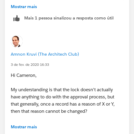
0 ) = 1
Mostrar mais
)
Mais 1 pessoa sinalizou a resposta como útil
Amnon Kruvi (The Architech Club)
3 de fev. de 2020 16:33
Hi Cameron,
My understanding is that the lock doesn't actually
have anything to do with the approval process, but
that generally, once a record has a reason of X or Y,
then that reason cannot be changed?
If so, you can try a validation rule like this:
Mostrar mais