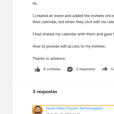
Hi,
I created an event and added the invitees once 
their calendar, but when they click edit via cal
I had shared my calendar with them and gave f
How to provide edit access to my invitees.
Thanks in advance.
0 curtidas
3 respostas
C
3 respostas
Harsh Patel (Tavant Technologies)
23 de fev. de 2018 11:21