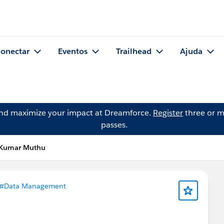
onectar
Eventos
Trailhead
Ajuda
and maximize your impact at Dreamforce.
Register
three or m
passes.
jKumar Muthu
#Data Management