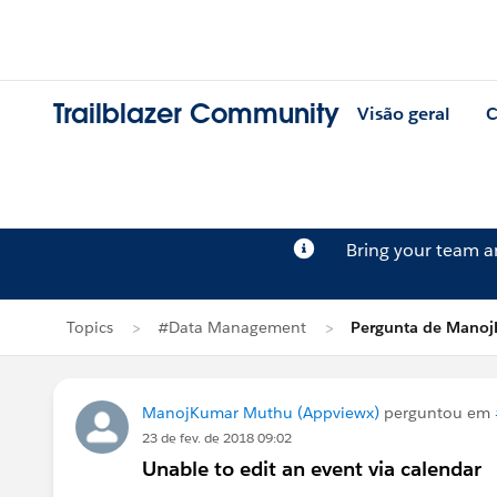
Trailblazer Community
Visão geral
C
Bring your team 
Topics
#Data Management
Pergunta de Mano
ManojKumar Muthu (Appviewx)
perguntou em
23 de fev. de 2018 09:02
Unable to edit an event via calendar