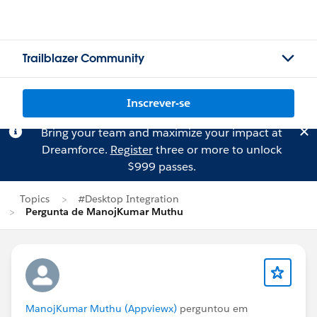
Trailblazer Community
Inscrever-se
Bring your team and maximize your impact at
Dreamforce.
Register
three or more to unlock
$999 passes.
Topics
#Desktop Integration
Pergunta de ManojKumar Muthu
ManojKumar Muthu (Appviewx)
perguntou em