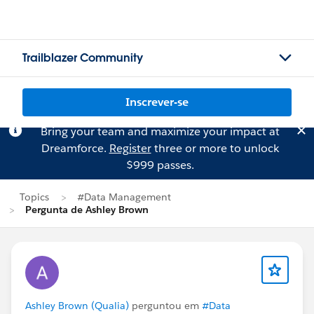
Trailblazer Community
Inscrever-se
Bring your team and maximize your impact at
Dreamforce.
Register
three or more to unlock
$999 passes.
Topics
#Data Management
Pergunta de Ashley Brown
Ashley Brown (Qualia)
perguntou em
#Data