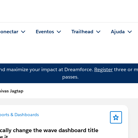
onectar
Eventos
Trailhead
Ajuda
and maximize your impact at Dreamforce.
Register
three or m
passes.
nivas Jagtap
orts & Dashboards
cally change the wave dashboard title
 it.