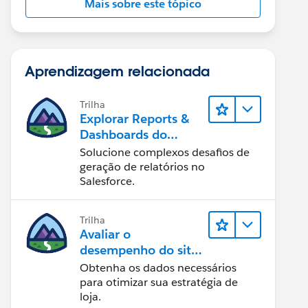
Mais sobre este tópico
Aprendizagem relacionada
Trilha
Explorar Reports &
Dashboards do
Lightning Experience
Solucione complexos desafios de
geração de relatórios no
Salesforce.
Trilha
Avaliar o
desempenho do site
com Reports &
Obtenha os dados necessários
Dashboards do B2C
para otimizar sua estratégia de
Commerce
loja.