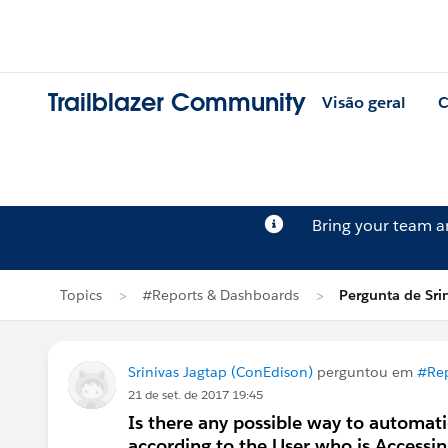
Trailblazer Community
Visão geral
C
Bring your team 
Topics
#Reports & Dashboards
Pergunta de Sri
Srinivas Jagtap (ConEdison)
perguntou em
#Rep
21 de set. de 2017 19:45
Is there any possible way to automati
according to the User who is Accessing