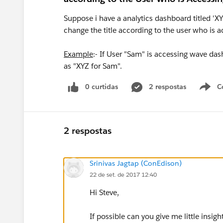
Suppose i have a analytics dashboard titled 'XY
change the title according to the user who is 
Example
:- If User "Sam" is accessing wave da
as "XYZ for Sam".
0 curtidas
2 respostas
C
2 respostas
Srinivas Jagtap (ConEdison)
22 de set. de 2017 12:40
Hi Steve,
If possible can you give me little insig