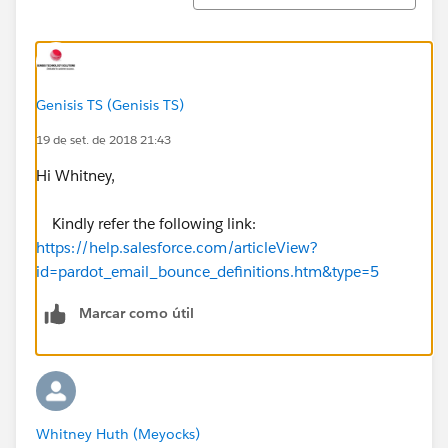
Genisis TS (Genisis TS)
19 de set. de 2018 21:43
Hi Whitney,
Kindly refer the following link:
https://help.salesforce.com/articleView?
id=pardot_email_bounce_definitions.htm&type=5
Marcar como útil
Whitney Huth (Meyocks)