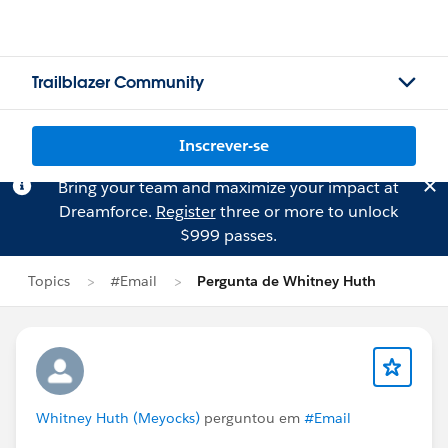
Trailblazer Community
Inscrever-se
Bring your team and maximize your impact at
Dreamforce.
Register
three or more to unlock
$999 passes.
Topics
#Email
Pergunta de Whitney Huth
Whitney Huth (Meyocks)
perguntou em
#Email