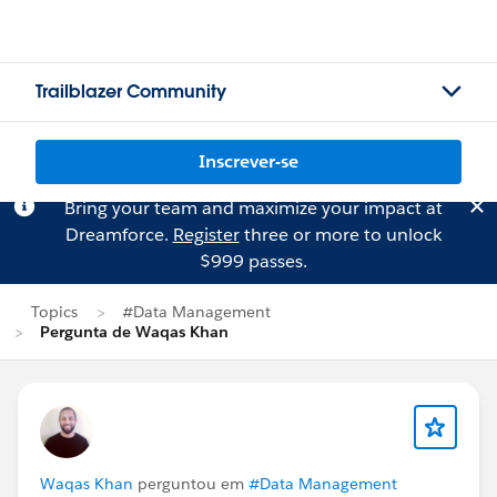
Trailblazer Community
Inscrever-se
Bring your team and maximize your impact at
Dreamforce.
Register
three or more to unlock
$999 passes.
Topics
#Data Management
Pergunta de Waqas Khan
Waqas Khan
perguntou em
#Data Management