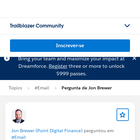
Trailblazer Community
Inscrever-se
Bring your team and maximize your impact at
Dreamforce.
Register
three or more to unlock
$999 passes.
Topics
#Email
Pergunta de Jon Brewer
Jon Brewer (Point Digital Finance)
perguntou em
#Email