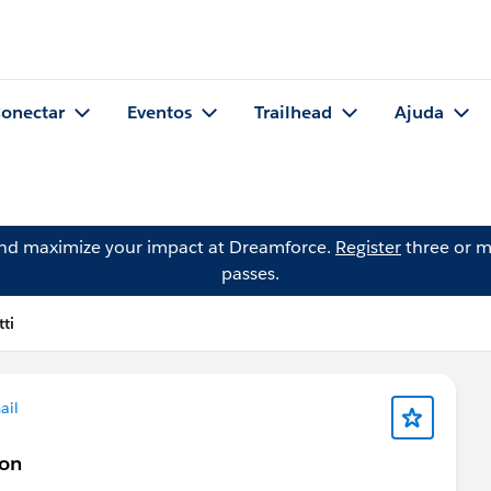
onectar
Eventos
Trailhead
Ajuda
and maximize your impact at Dreamforce.
Register
three or m
passes.
ti
ail
ton