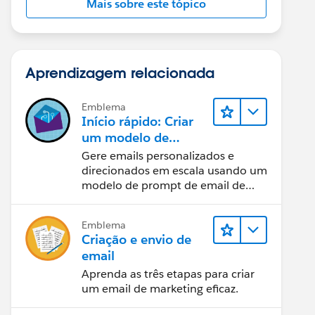
Mais sobre este tópico
Aprendizagem relacionada
Emblema
Início rápido: Criar
um modelo de
prompt de email de
Gere emails personalizados e
vendas
direcionados em escala usando um
modelo de prompt de email de
vendas.
Emblema
Criação e envio de
email
Aprenda as três etapas para criar
um email de marketing eficaz.