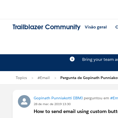
Trailblazer Community
Visão geral
C
Bring your team 
Topics
#Email
Pergunta de Gopinath Punniakot
Gopinath Punniakotti (IBM)
perguntou em
#Em
28 de mar. de 2019 13:30
How to send email using custom but