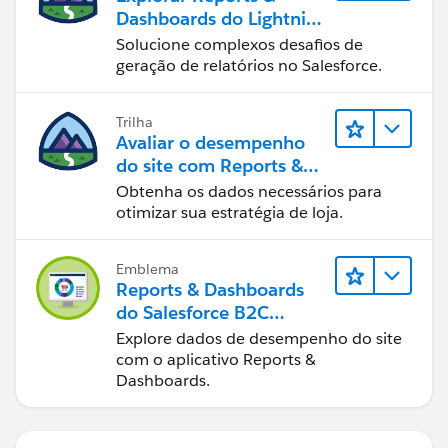
Dashboards do Lightning
Experience
Solucione complexos desafios de
geração de relatórios no Salesforce.
Trilha
Avaliar o desempenho
do site com Reports &
Dashboards do B2C
Obtenha os dados necessários para
Commerce
otimizar sua estratégia de loja.
Emblema
Reports & Dashboards
do Salesforce B2C
Commerce
Explore dados de desempenho do site
com o aplicativo Reports &
Dashboards.