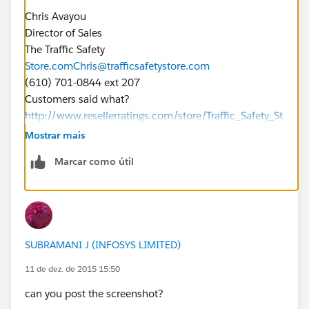
Chris Avayou
Director of Sales
The Traffic Safety
Store.com
Chris@trafficsafetystore.com
(610) 701-0844 ext 207
Customers said what?
http://www.resellerratings.com/store/Traffic_Safety_St
ore
Mostrar mais
Marcar como útil
SUBRAMANI J (INFOSYS LIMITED)
11 de dez. de 2015 15:50
can you post the screenshot?