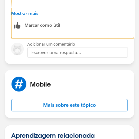
https://success.salesforce.com/_ui/core/chatter/gro
Mostrar mais
ups/GroupProfilePage?g=0F9300000001oDd
Marcar como útil
Hope that helps.
Adicionar um comentário
Regards,
Escrever uma resposta...
Jayson
Mobile
Mais sobre este tópico
Aprendizagem relacionada