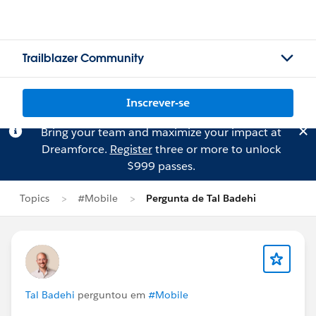
Trailblazer Community
Inscrever-se
Bring your team and maximize your impact at
Dreamforce.
Register
three or more to unlock
$999 passes.
Topics
#Mobile
Pergunta de Tal Badehi
Tal Badehi
perguntou em
#Mobile