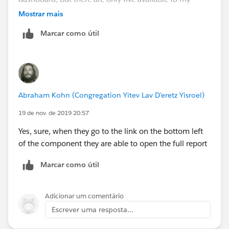
entire org (and most others I guess), so I had to be
Mostrar mais
smart with how I used them.
Marcar como útil
Abraham Kohn (Congregation Yitev Lav D'eretz Yisroel)
19 de nov. de 2019 20:57
Yes, sure, when they go to the link on the bottom left
of the component they are able to open the full report
Marcar como útil
Adicionar um comentário
Escrever uma resposta...