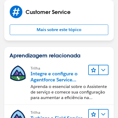
Customer Service
Mais sobre este tópico
Aprendizagem relacionada
Trilha
Integre e configure o
Agentforce Service
Assistant (Assistente de
Aprenda o essencial sobre o Assistente
serviço do Agentforce)
de serviço e comece sua configuração
para aumentar a eficiência na
resolução de casos.
Trilha