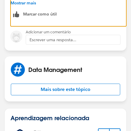
for relationship.
Mostrar mais
Marcar como útil
Thanks,
Sudhir Chowdary
Adicionar um comentário
Escrever uma resposta...
Data Management
Mais sobre este tópico
Aprendizagem relacionada