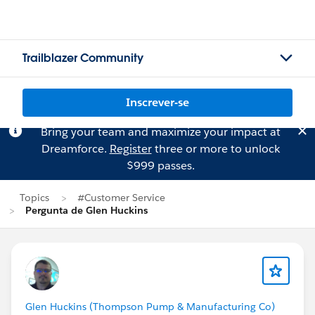
Trailblazer Community
Inscrever-se
Bring your team and maximize your impact at
Dreamforce.
Register
three or more to unlock
$999 passes.
Topics
#Customer Service
Pergunta de Glen Huckins
Glen Huckins (Thompson Pump & Manufacturing Co)