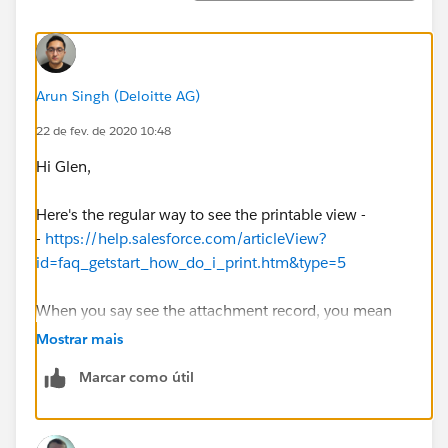
Arun Singh (Deloitte AG)
22 de fev. de 2020 10:48
Hi Glen,
Here's the regular way to see the printable view -
-
https://help.salesforce.com/articleView?
id=faq_getstart_how_do_i_print.htm&type=5
When you say see the attachment record, you mean
just the related list and the name?
Mostrar mais
Marcar como útil
Thanks!
Arun S.