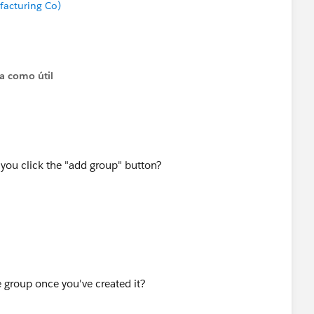
acturing Co)
ta como útil
ou click the "add group" button?
e group once you've created it?