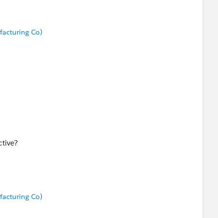
acturing Co)
ctive?
acturing Co)