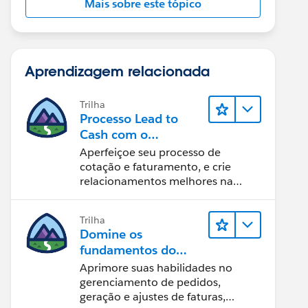
Mais sobre este tópico
Aprendizagem relacionada
Trilha
Processo Lead to
Cash com o
Salesforce CPQ e
Aperfeiçoe seu processo de
Billing
cotação e faturamento, e crie
relacionamentos melhores na
equipe.
Trilha
Domine os
fundamentos do
administrador do
Aprimore suas habilidades no
Salesforce Billing
gerenciamento de pedidos,
geração e ajustes de faturas,