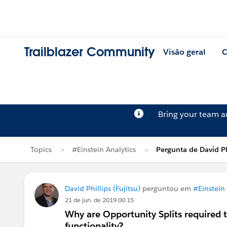
Trailblazer Community
Visão geral
C
Bring your team 
Topics
#Einstein Analytics
Pergunta de David Ph
David Phillips (Fujitsu)
perguntou em
#Einstein 
21 de jun. de 2019 00:15
Why are Opportunity Splits required t
functionality?