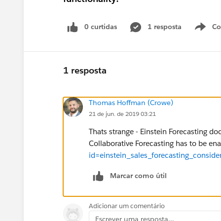
0 curtidas
1 resposta
Co
S
1 resposta
Thomas Hoffman (Crowe)
21 de jun. de 2019 03:21
Thats strange - Einstein Forecasting d
Collaborative Forecasting has to be en
id=einstein_sales_forecasting_consid
Marcar como útil
Adicionar um comentário
Escrever uma resposta...