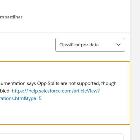
mpartilhar
how menu
Classificar
Classificar por data
ocumentation says Opp Splits are not supported, though
abled:
https://help.salesforce.com/articleView?
erations.htm&type=5