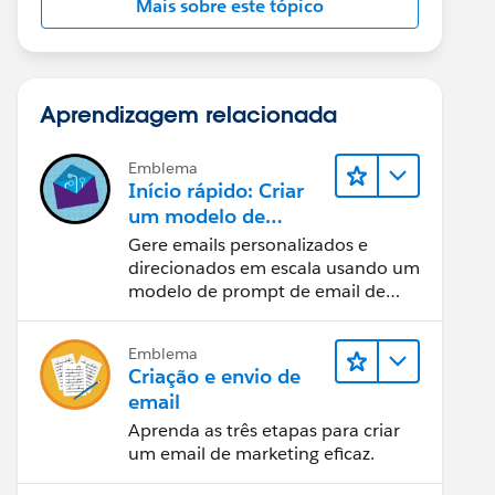
Mais sobre este tópico
Aprendizagem relacionada
Emblema
Início rápido: Criar
um modelo de
prompt de email de
Gere emails personalizados e
vendas
direcionados em escala usando um
modelo de prompt de email de
vendas.
Emblema
Criação e envio de
email
Aprenda as três etapas para criar
um email de marketing eficaz.