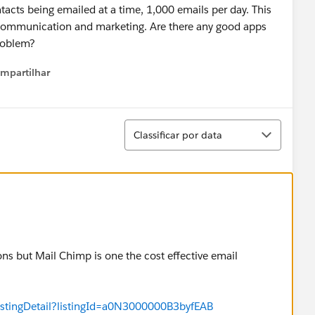
tacts being emailed at a time, 1,000 emails per day. This
in communication and marketing. Are there any good apps
problem?
mpartilhar
how menu
Classificar
Classificar por data
ns but Mail Chimp is one the cost effective email
istingDetail?listingId=a0N3000000B3byfEAB