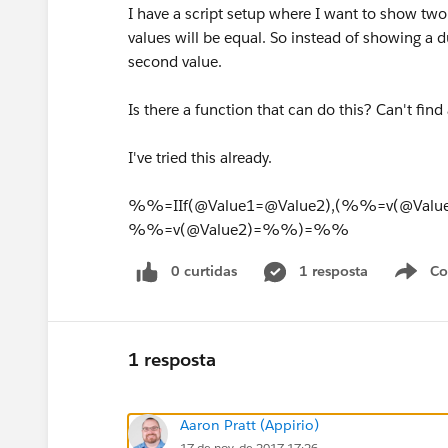
I have a script setup where I want to show tw
values will be equal. So instead of showing a du
second value.
Is there a function that can do this? Can't fin
I've tried this already.
%%=IIf(@Value1=@Value2),(%%=v(@Va
%%=v(@Value2)=%%)=%%
0 curtidas
1 resposta
Co
S
1 resposta
Aaron Pratt (Appirio)
17 de nov. de 2017 17:26