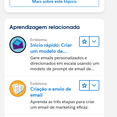
Mais sobre este tópico
Aprendizagem relacionada
Emblema
Início rápido: Criar
um modelo de
prompt de email de
Gere emails personalizados e
vendas
direcionados em escala usando um
modelo de prompt de email de
vendas.
Emblema
Criação e envio de
email
Aprenda as três etapas para criar
um email de marketing eficaz.