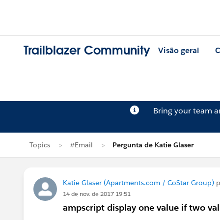
Trailblazer Community
Visão geral
C
Bring your team 
Topics
#Email
Pergunta de Katie Glaser
Katie Glaser (Apartments.com / CoStar Group)
p
14 de nov. de 2017 19:51
ampscript display one value if two va