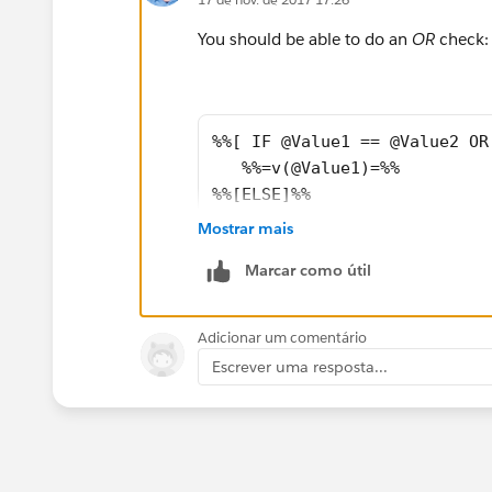
You should be able to do an
OR
check:
%%[ IF @Value1 == @Value2 OR
   %%=v(@Value1)=%%
%%[ELSE]%%
   %%=v(@Value2)=%%
Mostrar mais
​%%[ENDIF]%%
Marcar como útil
However, if your first and second value
Adicionar um comentário
because they'll both be the same.
Escrever uma resposta...