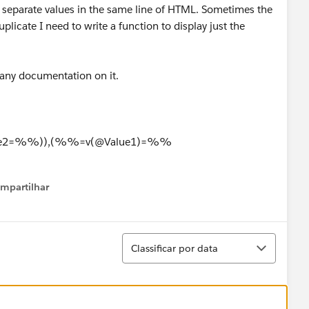
o separate values in the same line of HTML. Sometimes the
plicate I need to write a function to display just the
d any documentation on it.
lue2=%%)),(%%=v(@Value1)=%%
mpartilhar
how menu
Classificar
Classificar por data