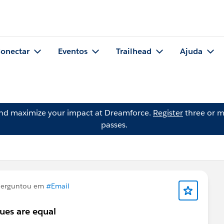
onectar
Eventos
Trailhead
Ajuda
and maximize your impact at Dreamforce.
Register
three or m
passes.
erguntou em
#Email
lues are equal