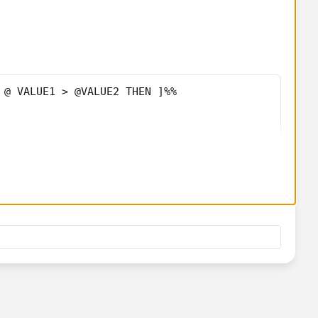
 @ VALUE1 > @VALUE2 THEN ]%%
 are equal, it doesn't really matter which value you output