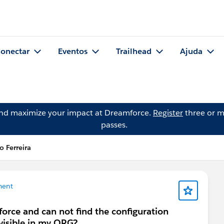
onectar
Eventos
Trailhead
Ajuda
and maximize your impact at Dreamforce.
Register
three or m
passes.
 Ferreira
ment
sforce and can not find the configuration
 visible in my ORG?