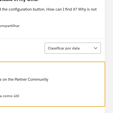
d the configuration button. How can I find it? Why is not
ompartilhar
Show menu
Classificar
Classificar por data
ons on the Partner Community
ta como útil