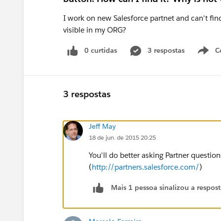
I work on new Salesforce partnet and can't fin
visible in my ORG?
0 curtidas
3 respostas
C
3 respostas
Jeff May
18 de jun. de 2015 20:25
You'll do better asking Partner questi
(
http://partners.salesforce.com/
)
Mais 1 pessoa sinalizou a respos