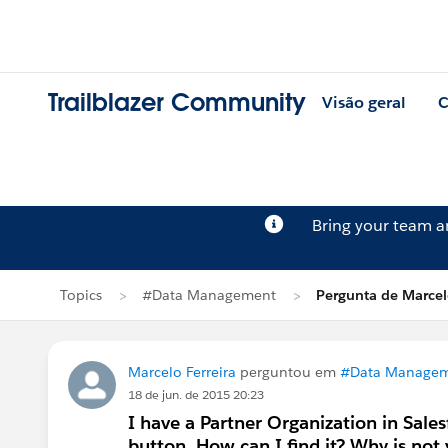
Trailblazer Community
Visão geral
C
Bring your team 
Topics
#Data Management
Pergunta de Marcelo
Marcelo Ferreira
perguntou em
#Data Manage
18 de jun. de 2015 20:23
I have a Partner Organization in Sale
button. How can I find it? Why is not