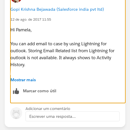
Gopi Krishna Bejawada (Salesforce india pvt ltd)
12 de ago. de 2017 11:55
Hi Pamela,
You can add email to case by using Lightning for
outlook. Storing Email Related list from Lightning for
outlook is not available. It always shows to Activity
History.
Best Regards,
Mostrar mais
Marcar como útil
Gopi Krishna.
Adicionar um comentário
Escrever uma resposta...