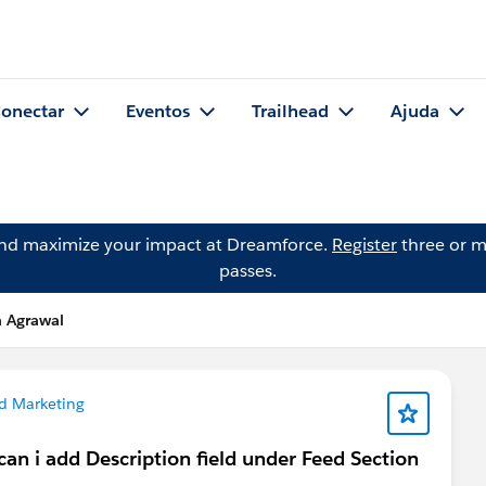
onectar
Eventos
Trailhead
Ajuda
and maximize your impact at Dreamforce.
Register
three or m
passes.
 Agrawal
d Marketing
n i add Description field under Feed Section