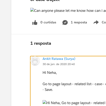
0 curtidas
1 resposta
Co
S
1 resposta
Ankit Ratawa (Surya)
30 de jan. de 2020 20:40
Hi Neha,
Go to page layout-- related list-- case-
- Save.