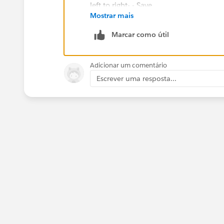
Mostrar mais
Marcar como útil
You can also follow the help documen
Adicionar um comentário
Escrever uma resposta...
https://help.salesforce.com/articleVi