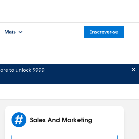
Mais
Inscrever-se
ore to unlock $999
Sales And Marketing