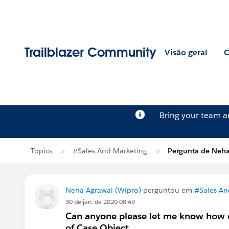
Trailblazer Community
Visão geral
C
Bring your team 
Topics
#Sales And Marketing
Pergunta de Neha
Neha Agrawal (Wipro)
perguntou em
#Sales An
30 de jan. de 2020 08:49
Can anyone please let me know how ca
of Case Object