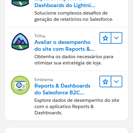
Dashboards do Lightning
Experience
Solucione complexos desafios de
geração de relatórios no Salesforce.
Trilha
Avaliar o desempenho
do site com Reports &
Dashboards do B2C
Obtenha os dados necessários para
Commerce
otimizar sua estratégia de loja.
Emblema
Reports & Dashboards
do Salesforce B2C
Commerce
Explore dados de desempenho do site
com o aplicativo Reports &
Dashboards.