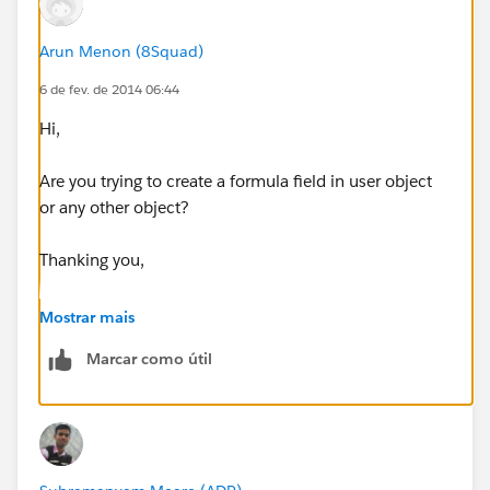
Arun Menon (8Squad)
6 de fev. de 2014 06:44
Hi,
Are you trying to create a formula field in user object
or any other object?
Thanking you,
Arun
Mostrar mais
Marcar como útil