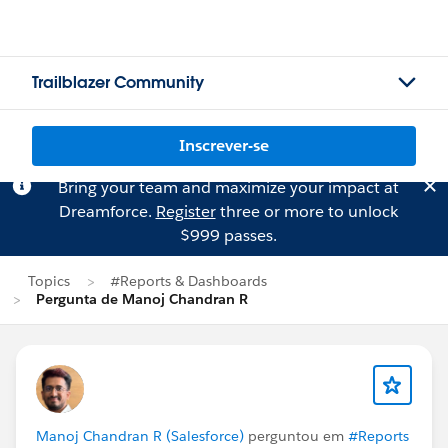
Trailblazer Community
Inscrever-se
Bring your team and maximize your impact at
Dreamforce.
Register
three or more to unlock
$999 passes.
Topics
#Reports & Dashboards
Pergunta de Manoj Chandran R
Manoj Chandran R (Salesforce)
perguntou em
#Reports