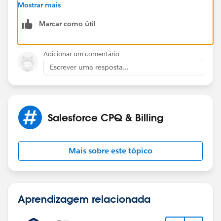
Mostrar mais
http://salesforce.stackexchange.com/
Marcar como útil
Pls note Limits for Custom Picklists. Custom single-
select picklists can have: Up to 1,000 values. Up to
Adicionar um comentário
255 characters per value.
Escrever uma resposta...
Thanks
Salesforce CPQ & Billing
Mais sobre este tópico
Aprendizagem relacionada