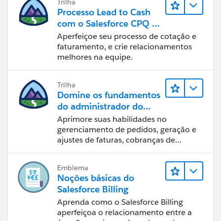
Trilha
Processo Lead to Cash
com o Salesforce CPQ e
Billing
Aperfeiçoe seu processo de cotação e
faturamento, e crie relacionamentos
melhores na equipe.
Trilha
Domine os fundamentos
do administrador do
Salesforce Billing
Aprimore suas habilidades no
gerenciamento de pedidos, geração e
ajustes de faturas, cobranças de
pagamentos e relatórios financeiros.
Emblema
Noções básicas do
Salesforce Billing
Aprenda como o Salesforce Billing
aperfeiçoa o relacionamento entre a