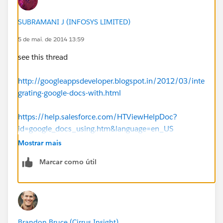
SUBRAMANI J (INFOSYS LIMITED)
5 de mai. de 2014 13:59
see this thread
http://googleappsdeveloper.blogspot.in/2012/03/inte
grating-google-docs-with.html
https://help.salesforce.com/HTViewHelpDoc?
id=google_docs_using.htm&language=en_US
Mostrar mais
Marcar como útil
Brandon Bruce (Cirrus Insight)