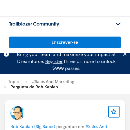
Trailblazer Community
Inscrever-se
Bring your team and maximize your impact at
Dreamforce.
Register
three or more to unlock
$999 passes.
Topics
#Sales And Marketing
Pergunta de Rob Kaplan
Rob Kaplan (Sig Sauer)
perguntou em
#Sales And