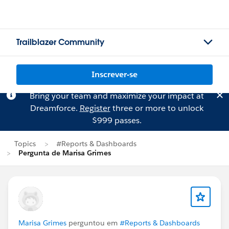
Trailblazer Community
Inscrever-se
Bring your team and maximize your impact at
Dreamforce.
Register
three or more to unlock
$999 passes.
Topics
#Reports & Dashboards
Pergunta de Marisa Grimes
Marisa Grimes
perguntou em
#Reports & Dashboards