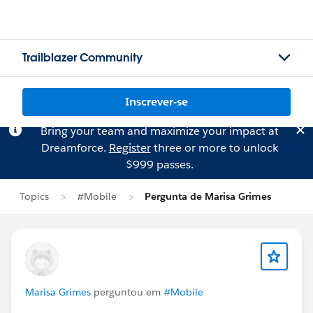
Trailblazer Community
Inscrever-se
Bring your team and maximize your impact at
Dreamforce.
Register
three or more to unlock
$999 passes.
Topics
#Mobile
Pergunta de Marisa Grimes
Marisa Grimes
perguntou em
#Mobile