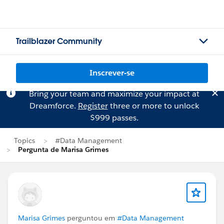
Trailblazer Community
Inscrever-se
Bring your team and maximize your impact at
Dreamforce.
Register
three or more to unlock
$999 passes.
Topics
#Data Management
Pergunta de Marisa Grimes
Marisa Grimes
perguntou em
#Data Management