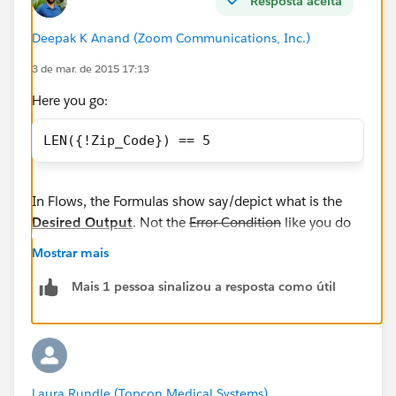
Resposta aceita
Deepak K Anand (‎‎‎‎‎‎Zoom Communications, Inc.)
3 de mar. de 2015 17:13
Here you go:
LEN({!Zip_Code}) == 5
In Flows, the Formulas show say/depict what is the
Desired Output
. Not the
Error Condition
like you do
in VRs!
Mostrar mais
Mais 1 pessoa sinalizou a resposta como útil
Laura Rundle (Topcon Medical Systems)