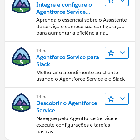
Integre e configure o
Agentforce Service
Assistant (Assistente de
Aprenda o essencial sobre o Assistente
serviço do Agentforce)
de serviço e comece sua configuração
para aumentar a eficiência na
resolução de casos.
Trilha
Agentforce Service para
Slack
Melhorar o atendimento ao cliente
usando o Agentforce Service e o Slack
Trilha
Descobrir o Agentforce
Service
Navegue pelo Agentforce Service e
execute configurações e tarefas
básicas.