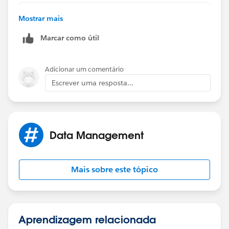
AND(
Mostrar mais
ISNEW(),
Marcar como útil
$User.UserRoleId  = "00Ej0000001ITtG",
ActivityDateTime < NOW()
)
Adicionar um comentário
Escrever uma resposta...
Data Management
Mais sobre este tópico
Aprendizagem relacionada