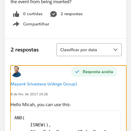
the event from being inserted?
0 curtidas
2 respostas
Compartilhar
Show menu
Classificar
2 respostas
Classificar por data
Resposta aceita
Mayank Srivastava (eVerge Group)
8 de fev. de 2017 19:26
Hello Micah, you can use this:
AND(
      ISNEW(),