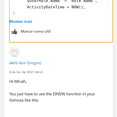
      $UserRole.Name  = "Role Name",
      ActivityDateTime < NOW(),
)
Mostrar mais
ISNEW() function ensures that the rule only fires
Marcar como útil
on new records.
The only other piece of advice I have for you is to
always use Name/Developer Name (API) for the
field names instead of harcoding ID's since ID's
change between environments and that can cause
Akhil Anil (Intigris)
serious issues post deployment.
8 de fev. de 2017 18:42
Hi Micah,
Jsut my 2 cents.
You just have to use the ISNEW function in your
formula like this