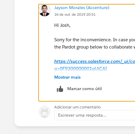
Jayson Morales (Accenture)
16 de out. de 2019 20:51
Hi Josh,
Sorry for the inconvenience. In case yo
the Pardot group below to collaborate w
https://success.salesforce.com/_ui/
g=0F9300000001qUiCAI
Mostrar mais
Hope that helps.
Marcar como útil
Regards,
Adicionar um comentário
Jayson
Escrever uma resposta...