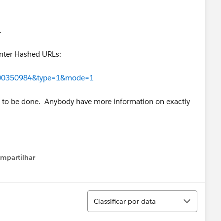
.
Center Hashed URLs:
d=000350984&type=1&mode=1
eds to be done. Anybody have more information on exactly
mpartilhar
how menu
Classificar
Classificar por data