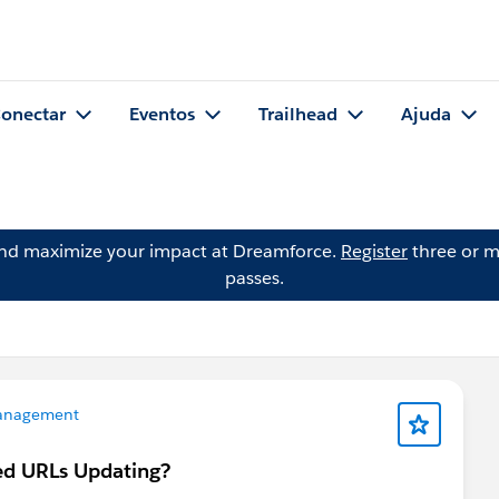
onectar
Eventos
Trailhead
Ajuda
and maximize your impact at Dreamforce.
Register
three or m
passes.
anagement
ed URLs Updating?