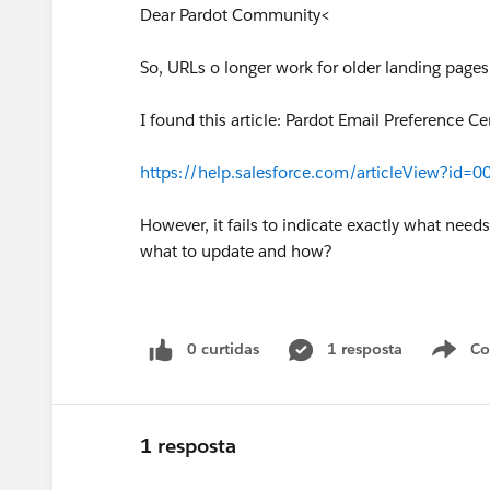
Dear Pardot Community<
So, URLs o longer work for older landing pages
I found this article: Pardot Email Preference 
https://help.salesforce.com/articleView?i
However, it fails to indicate exactly what ne
what to update and how?
0 curtidas
1 resposta
Co
S
1 resposta