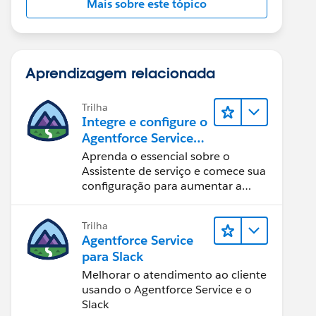
Mais sobre este tópico
Aprendizagem relacionada
Trilha
Integre e configure o
Agentforce Service
Assistant (Assistente
Aprenda o essencial sobre o
de serviço do
Assistente de serviço e comece sua
Agentforce)
configuração para aumentar a
eficiência na resolução de casos.
Trilha
Agentforce Service
para Slack
Melhorar o atendimento ao cliente
usando o Agentforce Service e o
Slack