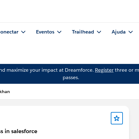
onectar
Eventos
Trailhead
Ajuda
and maximize your impact at Dreamforce.
Register
three or m
passes.
 khan
 in salesforce