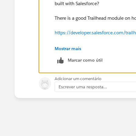
built with Salesforce?
There is a good Trailhead module on h
https://developer.salesforce.com/tra
I would never extend to a
custom
appro
Mostrar mais
fit my needs. Typical use case for a s
Marcar como útil
from your boss to close a deal
Adicionar um comentário
Escrever uma resposta...