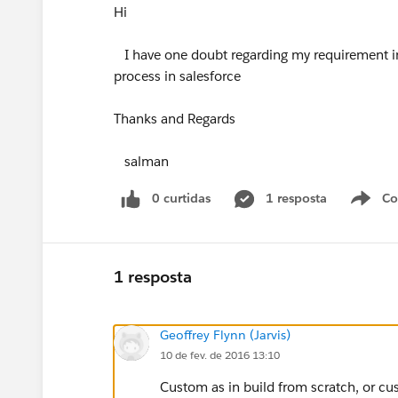
Hi
I have one doubt regarding my requirement in
process in salesforce
Thanks and Regards
salman
0 curtidas
1 resposta
Co
S
1 resposta
Geoffrey Flynn (Jarvis)
10 de fev. de 2016 13:10
Custom as in build from scratch, or cu