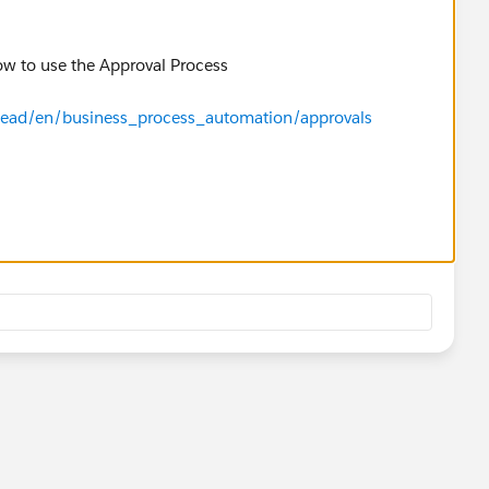
ow to use the Approval Process
ilhead/en/business_process_automation/approvals
val process until I was sure that the standard one didn't
tandard approval process would be to request a discount