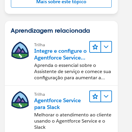
Mais sobre este tópico
Aprendizagem relacionada
Trilha
Integre e configure o
Agentforce Service
Assistant (Assistente
Aprenda o essencial sobre o
de serviço do
Assistente de serviço e comece sua
Agentforce)
configuração para aumentar a
eficiência na resolução de casos.
Trilha
Agentforce Service
para Slack
Melhorar o atendimento ao cliente
usando o Agentforce Service e o
Slack