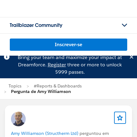
Trailblazer Community
Inscrever-se
Bring your team and maximize your impact at
Dreamforce.
Register
three or more to unlock
$999 passes.
Topics
#Reports & Dashboards
Pergunta de Amy Williamson
Amy Williamson (Structherm Ltd)
perguntou em