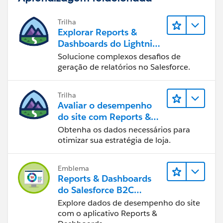
Trilha
Explorar Reports &
Dashboards do Lightning
Experience
Solucione complexos desafios de
geração de relatórios no Salesforce.
Trilha
Avaliar o desempenho
do site com Reports &
Dashboards do B2C
Obtenha os dados necessários para
Commerce
otimizar sua estratégia de loja.
Emblema
Reports & Dashboards
do Salesforce B2C
Commerce
Explore dados de desempenho do site
com o aplicativo Reports &