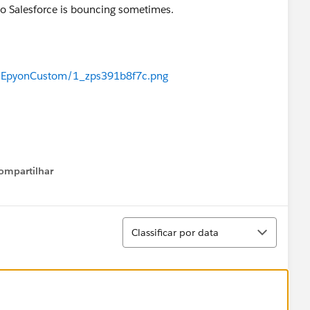
 to Salesforce is bouncing sometimes.
8/EpyonCustom/1_zps391b8f7c.png
ompartilhar
Show menu
Classificar
Classificar por data