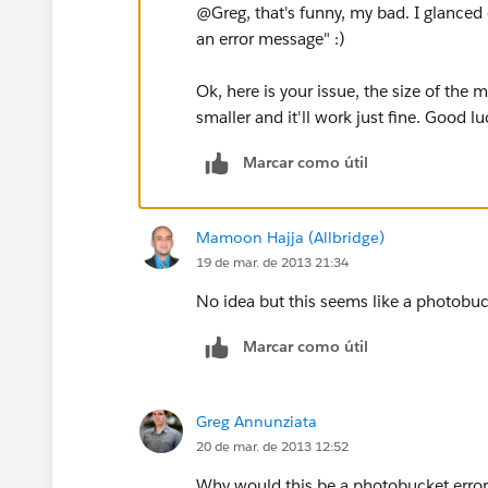
@Greg, that's funny, my bad. I glanced o
an error message" :)
Ok, here is your issue, the size of the me
smaller and it'll work just fine. Good l
Marcar como útil
Mamoon Hajja (Allbridge)
19 de mar. de 2013 21:34
No idea but this seems like a photobuck
Marcar como útil
Greg Annunziata
20 de mar. de 2013 12:52
Why would this be a photobucket error