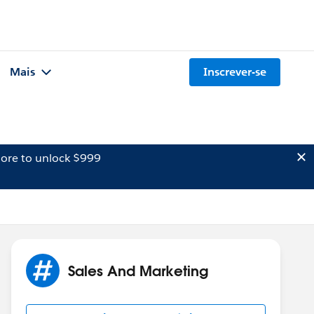
Mais
Inscrever-se
ore to unlock $999
Sales And Marketing