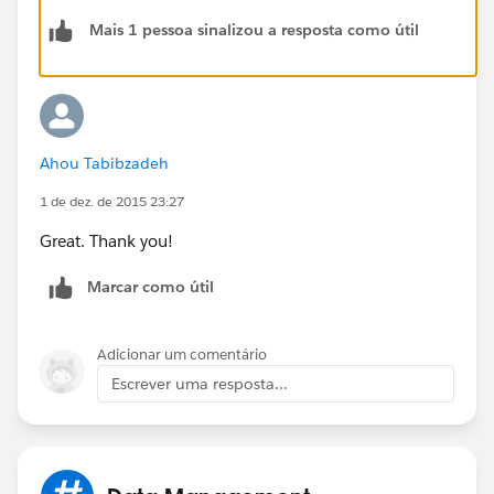
S
Mais 1 pessoa sinalizou a resposta como útil
(
https://help.salesforce.com/apex/HTViewHelpDoc?
id=collab_group_announcement.htm&language=en_U
S
)
So, try to set that user as the
group owner
or
group
Ahou Tabibzadeh
managers
.
1 de dez. de 2015 23:27
Great. Thank you!
Marcar como útil
Adicionar um comentário
Escrever uma resposta...