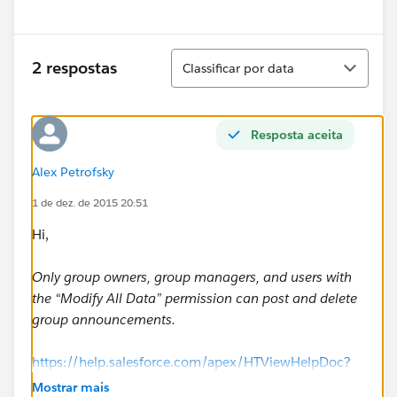
Classificar
2 respostas
Classificar por data
Resposta aceita
Alex Petrofsky
1 de dez. de 2015 20:51
Hi,
Only group owners, group managers, and users with
the “Modify All Data” permission can post and delete
group announcements.
https://help.salesforce.com/apex/HTViewHelpDoc?
id=collab_group_announcement.htm&language=en_U
Mostrar mais