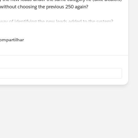
without choosing the previous 250 again?
r way of identifying the new leads added to the system?
ompartilhar
Show menu