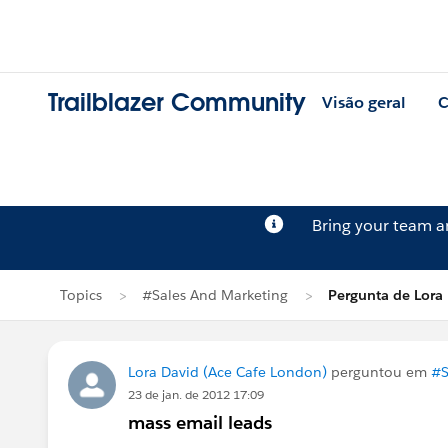
Trailblazer Community
Visão geral
C
Bring your team 
Topics
#Sales And Marketing
Pergunta de Lora
Lora David (Ace Cafe London)
perguntou em
#S
23 de jan. de 2012 17:09
mass email leads