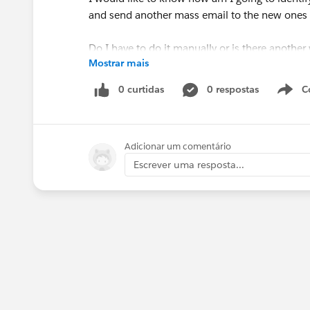
and send another mass email to the new ones 
Do I have to do it manually or is there anothe
Mostrar mais
Kind Regards,
0 curtidas
0 respostas
C
Nikolas
Adicionar um comentário
Escrever uma resposta...