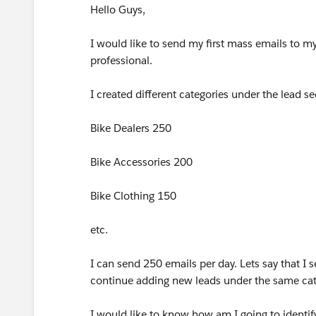
Hello Guys,
I would like to send my first mass emails to my
professional.
I created different categories under the lead 
Bike Dealers 250
Bike Accessories 200
Bike Clothing 150
etc.
I can send 250 emails per day. Lets say that I 
continue adding new leads under the same cate
I would like to know how am I going to identif