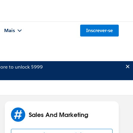
Mais
Inscrever-se
ore to unlock $999
Sales And Marketing