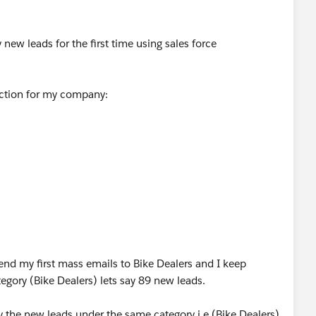
 new leads for the first time using sales force
section for my company:
send my first mass emails to Bike Dealers and I keep
gory (Bike Dealers) lets say 89 new leads.
y the new leads under the same category i.e (Bike Dealers)