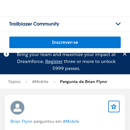
Trailblazer Community
Inscrever-se
Bring your team and maximize your impact at
Dreamforce.
Register
three or more to unlock
$999 passes.
Topics
#Mobile
Pergunta de Brian Flynn
Brian Flynn
perguntou em
#Mobile