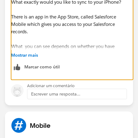
What exactly would you like to sync to your iPhone?
There is an app in the App Store, called Salesforce
Mobile which gives you access to your Salesforce
records.
What you can see depends on whether you have
Mobile or Mobile Lite... a full comparison is available
Mostrar mais
here:
http://www.salesforce.com/mobile/apps/salesf
Marcar como útil
orcemobile/comparison/
Adicionar um comentário
Escrever uma resposta...
Mobile