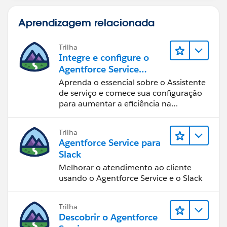
Aprendizagem relacionada
Trilha
Integre e configure o
Agentforce Service
Assistant (Assistente de
Aprenda o essencial sobre o Assistente
serviço do Agentforce)
de serviço e comece sua configuração
para aumentar a eficiência na
resolução de casos.
Trilha
Agentforce Service para
Slack
Melhorar o atendimento ao cliente
usando o Agentforce Service e o Slack
Trilha
Descobrir o Agentforce