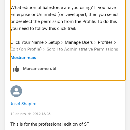
What edition of Salesforce are you using? If you have
Enterprise or Unlimited (or Developer), then you select
or deselect the permission from the Profile. To do this
you need to follow this click trail:
Click Your Name > Setup > Manage Users > Profiles >
Edit (on Profile) > Scroll to Administrative Permissions
and it is about the 6th permission in the right column.
Mostrar mais
Marcar como útil
Josef Shapiro
14 de nov. de 2012 18:23
This is for the professional edition of SF