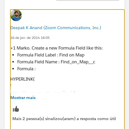
Deepak K Anand (‎‎‎‎‎‎Zoom Communications, Inc.)
16 de jan. de 2014 18:05
+1 Marko. Create a new Formula Field like this:
Formula Field Label : Find on Map
Formula Field Name : Find_on_Map__c
Formula :
HYPERLINK(
'
https://maps.google.com/?q=
' &
Mostrar mais
MailingStreet & ',' &
Mais 2 pessoa(s) sinalizou(aram) a resposta como útil
MailingCity & ',' &