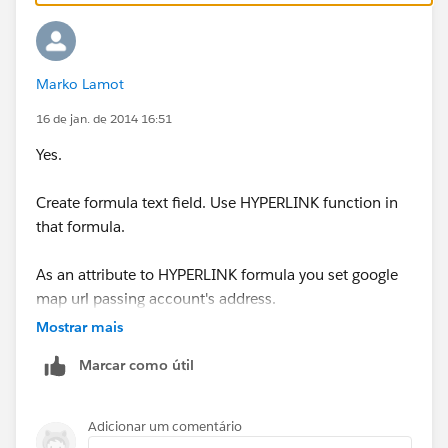
MailingState & ',' &
MailingCountry ,
Marko Lamot
'Find On Map'
16 de jan. de 2014 16:51
)
Yes.
b/w that what are API Names of the Address Fields ?
Create formula text field. Use HYPERLINK function in
Also, if you plan insert them then always use the Insert
that formula.
Field button when on the Advanced Formula Tab to
grab the API Names of the Fields.
As an attribute to HYPERLINK formula you set google
map url passing account's address.
Mostrar mais
Then put this formula field to the report.
Marcar como útil
Adicionar um comentário