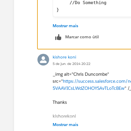
     //Do Something
}
Mostrar mais
The way to read this is
Marcar como útil
For every Account, in the Account List, 
accounts in acc_list, then the code wi
kishore koni
5 de jun. de 2014 20:22
_img alt="Chris Duncombe"
src="
https://success.salesforce.c
5VAAVICsLWdZOHOYSAvTLoTcBEw
" /
Thanks
kishorekoni
Mostrar mais