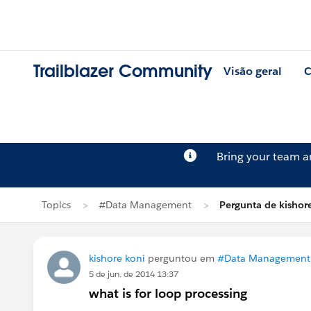
Trailblazer Community
Visão geral
C
Bring your team 
Topics
#Data Management
Pergunta de kishor
kishore koni
perguntou em
#Data Management
5 de jun. de 2014 13:37
what is for loop processing