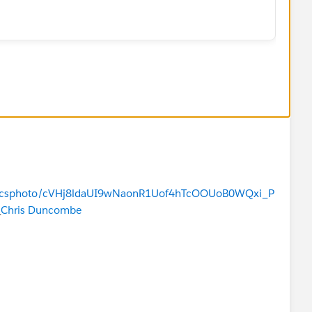
perform the actions within the brackets. If there are 3
ll be run 3 times, once per account.
om/ncsphoto/cVHj8ldaUI9wNaonR1Uof4hTcOOUoB0WQxi_P
_
Chris Duncombe