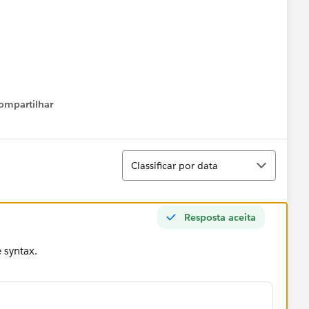
ompartilhar
Show menu
Classificar
Classificar por data
Resposta aceita
e syntax.